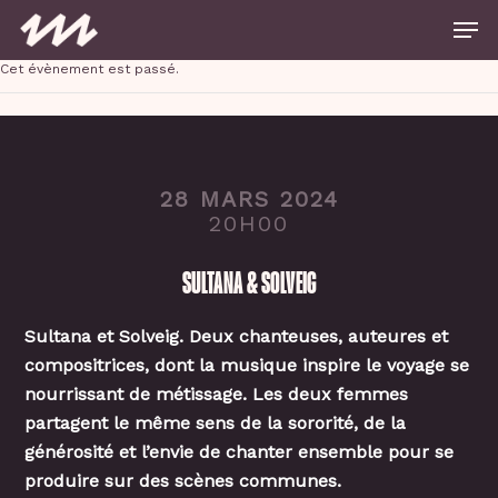
Skip
Men
to
main
Close
content
Cet évènement est passé.
Menu
28 MARS 2024
20H00
SULTANA & SOLVEIG
Sultana et Solveig. Deux chanteuses, auteures et
compositrices, dont la musique inspire le voyage se
nourrissant de métissage. Les deux femmes
partagent le même sens de la sororité, de la
générosité et l’envie de chanter ensemble pour se
produire sur des scènes communes.