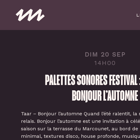
Skip
to
L
main
content
DIM 20 SEP
14H00
PALETTES SONORES FESTIVAL 
BONJOUR L’AUTOMNE
Taar – Bonjour l’automne Quand l’été ralentit, l
relais. Bonjour l’automne est une invitation à cé
saison sur la terrasse du Marcounet, au bord de 
minimal, textures disco, house profonde, musiqu