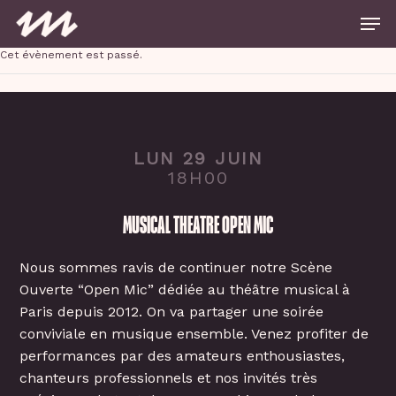
Skip
Men
to
main
Close
content
Cet évènement est passé.
Menu
LUN 29 JUIN
18H00
MUSICAL THEATRE OPEN MIC
Nous sommes ravis de continuer notre Scène
Ouverte “Open Mic” dédiée au théâtre musical à
Paris depuis 2012. On va partager une soirée
conviviale en musique ensemble. Venez profiter de
performances par des amateurs enthousiastes,
chanteurs professionnels et nos invités très