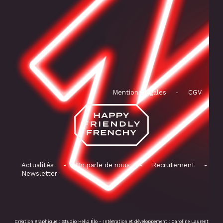
Mentions légales
-
CGV
Actualités
-
On parle de nous
-
Recrutement
-
Newsletter
Création graphique :
Studio Hello Élo
- Intégration et développement :
Caroline Laurent