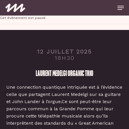
Skip
Men
to
main
Close
content
Cet évènement est passé.
Menu
12 JUILLET 2025
18H30
LAURENT MEDELGI ORGANIC TRIO
Une connection quantique intriquée est à l’évidence
celle que partagent Laurent Medelgi sur sa guitare
et John Lander à l’orgue.Ce sont peut-être leur
parcours commun à la Grande Pomme qui leur
procure cette télépathie musicale alors qu’ils
interprêtent des standards du « Great American