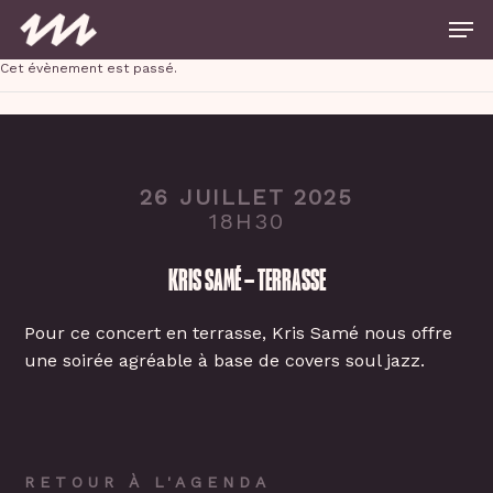
Skip
Men
to
main
Close
content
Cet évènement est passé.
Menu
26 JUILLET 2025
18H30
KRIS SAMÉ – TERRASSE
Pour ce concert en terrasse, Kris Samé nous offre
une soirée agréable à base de covers soul jazz.
RETOUR À L'AGENDA