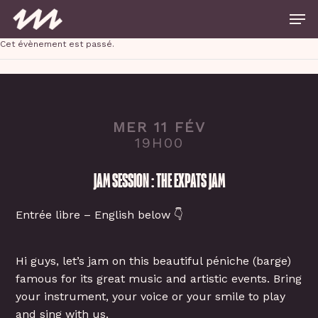
Skip
Men
to
main
Close
content
Cet évènement est passé.
Menu
MER 11 FÉV
19H00
JAM SESSION : THE EXPATS JAM
Entrée libre – English below 👇
Hi guys, let’s jam on this beautiful péniche (barge)
famous for its great music and artistic events. Bring
your instrument, your voice or your smile to play
and sing with us.