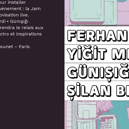
ur installer
événement : la Jam
isation live.
di • Günışığı
rendra le relais aux
ctro et inspirations
counet – Paris