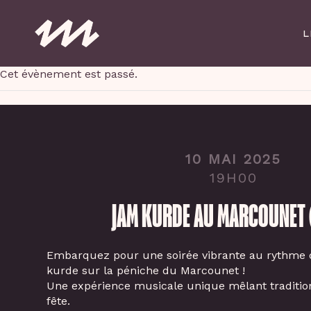
Skip
to
L
main
content
Cet évènement est passé.
10 MAI 2025
19H00
JAM KURDE AU MARCOUNET 
Embarquez pour une soirée vibrante au rythme 
kurde sur la péniche du Marcounet !
Une expérience musicale unique mêlant tradition
fête.