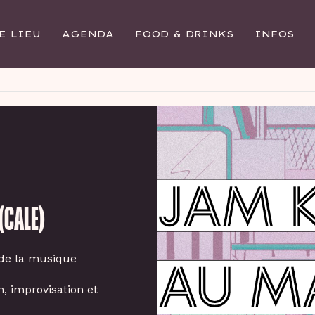
E LIEU
AGENDA
FOOD & DRINKS
INFOS
(CALE)
de la musique
, improvisation et