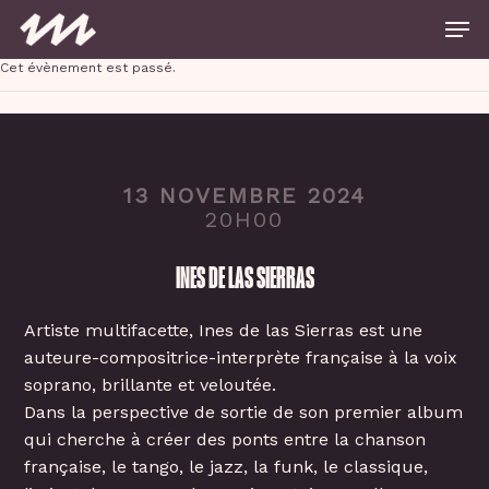
Skip
Men
to
main
Close
content
Cet évènement est passé.
Menu
13 NOVEMBRE 2024
20H00
INES DE LAS SIERRAS
Artiste multifacette, Ines de las Sierras est une
auteure-compositrice-interprète française à la voix
soprano, brillante et veloutée.
Dans la perspective de sortie de son premier album
qui cherche à créer des ponts entre la chanson
française, le tango, le jazz, la funk, le classique,