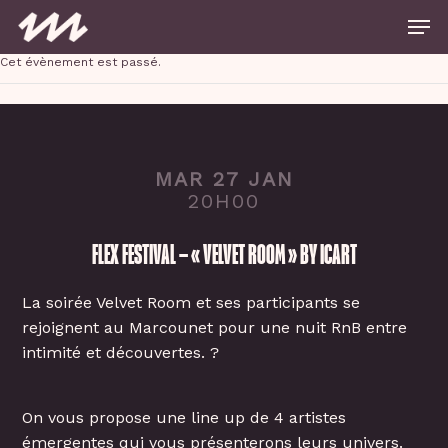
Skip
Men
to
main
Close
content
Cet évènement est passé.
Menu
MAR 27 JAN
20H00
FLEX FESTIVAL – « VELVET ROOM » BY ICART
La soirée Velvet Room et ses participants se
rejoignent au Marcounet pour une nuit RnB entre
intimité et découvertes. ?
On vous propose une line up de 4 artistes
émergentes qui vous présenterons leurs univers.