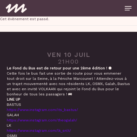
Skip
Men
to
main
Close
content
Cet évènement est passé.
Menu
VEN 10 JUIL
21H00
Le Fond du Bus est de retour pour une 2ème édition ! 🪩
Cette fois le bus fait une sortie de route pour vous emmener
tout droit sur la Seine, à la Péniche Marcounet ! Attendez-vous à
un trajet mouvementé avec nos résidents LK, OSMX, Galah, Bastus
et avec en invité VOLKAAN qui rejoint le Fond du Bus pour le
bonheur de tous les passagers ! 🚌
LINE UP
BASTUS
https://www.instagram.com/its_bastus/
GALAH
https://www.instagram.com/theogalah/
LK
https://www.instagram.com/lk_snlt/
OSMX