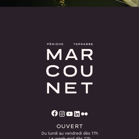
Facebook
Instagram
YouTube
LinkedIn
Flickr
OUVERT
Du lundi au vendredi dès 17h
Le week-end dès 12h