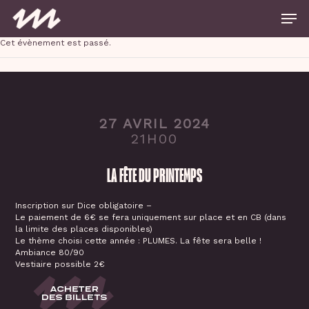
Skip
Men
to
main
Close
content
Cet évènement est passé.
Menu
27 AVRIL 2024
21H00
LA FÊTE DU PRINTEMPS
Inscription sur Dice obligatoire –
Le paiement de 6€ se fera uniquement sur place et en CB (dans
la limite des places disponibles)
Le thème choisi cette année : PLUMES. La fête sera belle !
Ambiance 80/90
Vestiaire possible 2€