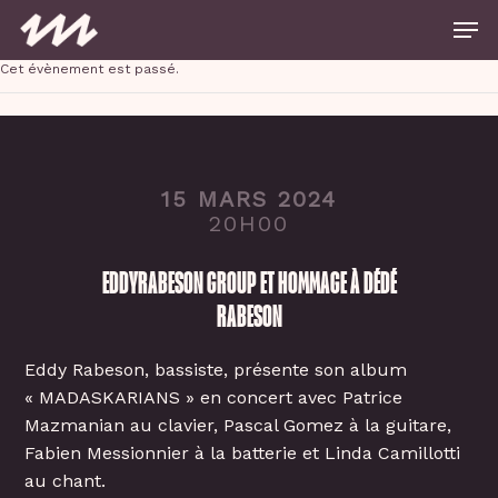
Skip
Men
to
main
Close
content
Cet évènement est passé.
Menu
15 MARS 2024
20H00
EDDYRABESON GROUP ET HOMMAGE À DÉDÉ
RABESON
Eddy Rabeson, bassiste, présente son album
« MADASKARIANS » en concert avec Patrice
Mazmanian au clavier, Pascal Gomez à la guitare,
Fabien Messionnier à la batterie et Linda Camillotti
au chant.