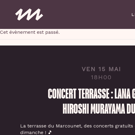
Skip
to
L
main
content
Cet évènement est passé.
VEN 15 MAI
18H00
CONCERT TERRASSE : LANA 
HIROSHI MURAYAMA D
La terrasse du Marcounet, des concerts gratuits
dimanche ! 🎵