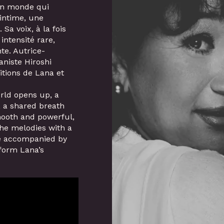
un monde qui
 intime, une
 Sa voix, à la fois
intensité rare,
te. Autrice-
niste Hiroshi
tions de Lana et
rld opens up, a
 a shared breath
mooth and powerful,
the melodies with a
be accompanied by
rform Lana’s