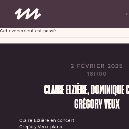
Skip
to
L
main
content
Cet évènement est passé.
2 FÉVRIER 2025
18H00
CLAIRE ELZIÈRE, DOMINIQUE 
GRÉGORY VEUX
Claire Elzière en concert
Grégory Veux piano