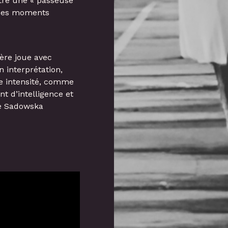
tre une « passeuse
 des moments
ière joue avec
 interprétation,
e intensité, comme
nt d’intelligence et
ne Sadowska