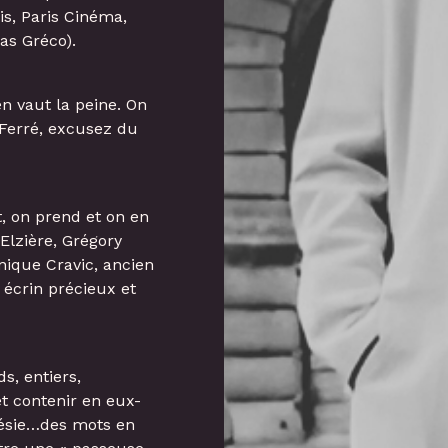
s, Paris Cinéma,
as Gréco).
en vaut la peine. On
 Ferré, excusez du
t, on prend et on en
Elzière, Grégory
nique Cravic, ancien
n écrin précieux et
s, entiers,
t contenir en eux-
poésie…des mots en