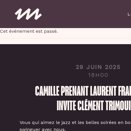
Skip
to
L
main
content
Cet évènement est passé.
29 JUIN 2025
18H00
CAMILLE PRENANT LAURENT FRAD
INVITE CLÉMENT TRIMOUI
Vous qui aimez le jazz et les belles soirées en b
swinguer avec nous.