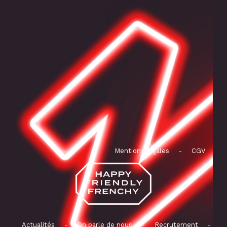
Mentions légales
-
CGV
Actualités
-
On parle de nous
-
Recrutement
-