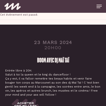
Skip
Men
to
main
Close
content
Cet évènement est passé.
Menu
23 MARS 2024
20H00
BOOM AVEC DJ MAÏ TAÏ
Entrée libre à 20H.
Salut à toi la queen et le king du dancefloor !
Ça y est, il va falloir remettre tes beaux habits et venir faire
bouger ton corps au Marcounet au son des dj Maï Taï ! C ‘est bien
gentil les week end à la campagne, les soirées entre amis, le bon
vin, les apéros et autres brunch, les musées et le cinéma ! Free
your mind and your ass will follow !