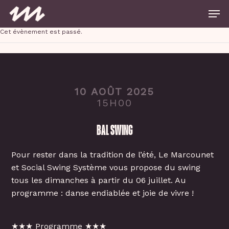
Skip
Men
to
main
Close
content
Cet évènement est passé.
Menu
10 AOÛT 2025
15H00
BAL SWING
Pour rester dans la tradition de l’été, Le Marcounet
et Social Swing Système vous propose du swing
tous les dimanches à partir du 06 juillet. Au
programme : danse endiablée et joie de vivre !
★★★ Programme ★★★