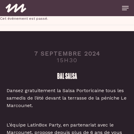
Skip
Men
to
main
Close
content
Cet évènement est passé.
Menu
7 SEPTEMBRE 2024
15H30
BAL SALSA
Dansez gratuitement la Salsa Portoricaine tous les
samedis de l’été devant la terrasse de la péniche Le
Marcounet.
L’équipe LatinBox Party, en partenariat avec le
Marcounet, propose depuis plus de 6 ans de vous