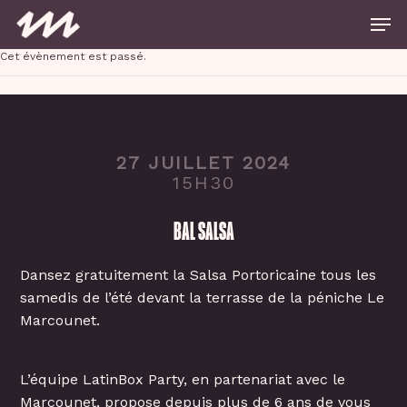
Skip
Men
to
main
Close
content
Cet évènement est passé.
Menu
27 JUILLET 2024
15H30
BAL SALSA
Dansez gratuitement la Salsa Portoricaine tous les
samedis de l’été devant la terrasse de la péniche Le
Marcounet.
L’équipe LatinBox Party, en partenariat avec le
Marcounet, propose depuis plus de 6 ans de vous