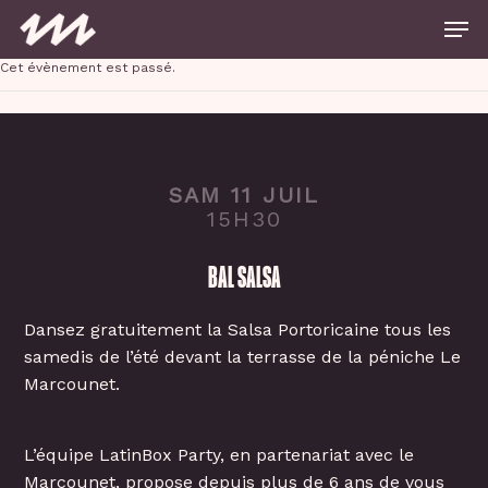
Skip
Men
to
main
Close
content
Cet évènement est passé.
Menu
SAM 11 JUIL
15H30
BAL SALSA
Dansez gratuitement la Salsa Portoricaine tous les
samedis de l’été devant la terrasse de la péniche Le
Marcounet.
L’équipe LatinBox Party, en partenariat avec le
Marcounet, propose depuis plus de 6 ans de vous