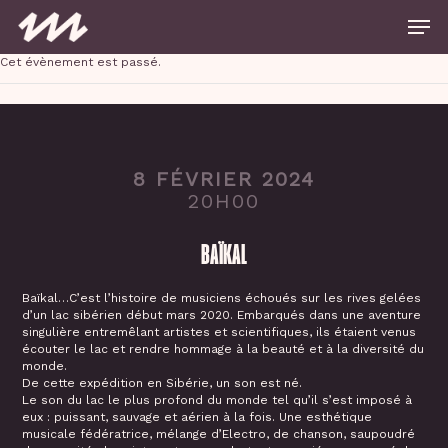
Skip
Men
to
main
Close
content
Cet évènement est passé.
Menu
8 FÉVRIER 2024
20H00
BAÏKAL
Baïkal…C’est l’histoire de musiciens échoués sur les rives gelées
d’un lac sibérien début mars 2020. Embarqués dans une aventure
singulière entremêlant artistes et scientifiques, ils étaient venus
écouter le lac et rendre hommage à la beauté et à la diversité du
monde.
De cette expédition en Sibérie, un son est né.
Le son du lac le plus profond du monde tel qu’il s’est imposé à
eux : puissant, sauvage et aérien à la fois. Une esthétique
musicale fédératrice, mélange d’Electro, de chanson, saupoudré