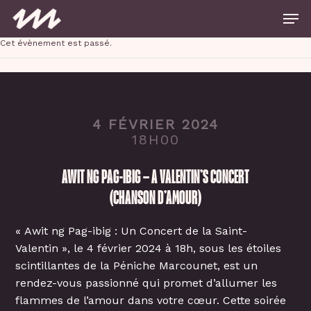
Skip
Men
to
main
Close
content
Cet évènement est passé.
Menu
4 FÉVRIER 2024
18H00
AWIT NG PAG-IBIG – A VALENTIN’S CONCERT
(CHANSON D’AMOUR)
« Awit ng Pag-ibig : Un Concert de la Saint-
Valentin », le 4 février 2024 à 18h, sous les étoiles
scintillantes de la Péniche Marcounet, est un
rendez-vous passionné qui promet d’allumer les
flammes de l’amour dans votre cœur. Cette soirée