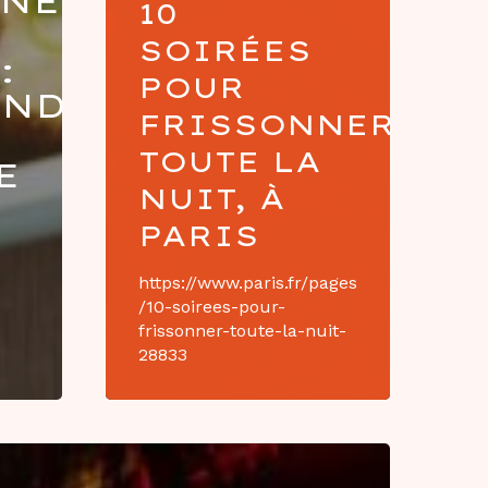
NET
10
SOIRÉES
:
POUR
NDISE
FRISSONNER
TOUTE LA
E
NUIT, À
PARIS
https://www.paris.fr/pages
/10-soirees-pour-
frissonner-toute-la-nuit-
28833