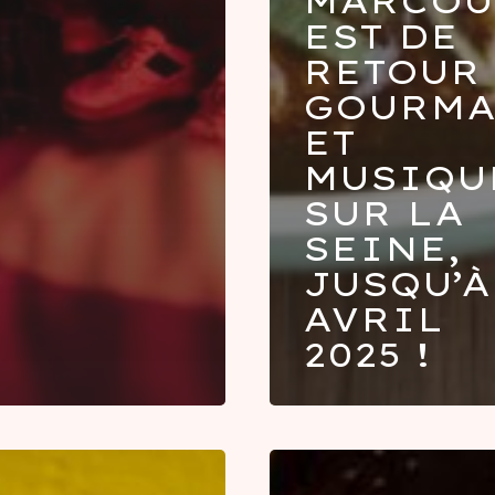
MARCOU
EST DE
RETOUR 
GOURMA
ET
MUSIQU
SUR LA
SEINE,
JUSQU’À
AVRIL
2025 !
Organisez
,
vos