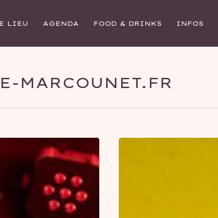
E LIEU
AGENDA
FOOD & DRINKS
INFOS
E-MARCOUNET.FR
Le
Brunch
du
Marcounet
est
de
retour
: