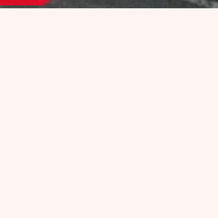
PROGRAMMATION
Toute l’année, La Péniche Marcounet vit au rythme des
artistes et des concerts de tous horizons : Swing, Funk,
Groove, Pop…
Il y a toujours du live sur la péniche ou sur les quais !
Et quand on range les instruments, place aux DJ sets
dans le club, pour des soirées très festives !