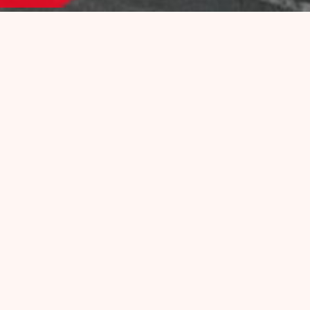
PROGRAMMATION
Toute l’année, La Péniche Marcounet vit au rythme des
artistes et des concerts de tous horizons : Swing, Funk,
Groove, Pop…
Il y a toujours du live sur la péniche ou sur les quais !
Et quand on range les instruments, place aux DJ sets
dans le club, pour des soirées très festives !